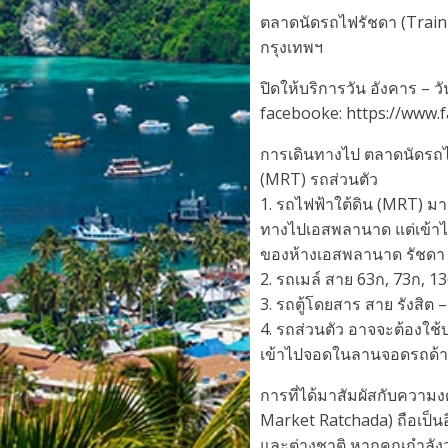
ตลาดนัดรถไฟรัชดา (Train 
กรุงเทพฯ
ปิดให้บริการวัน อังคาร – ว
facebooke: https://www.
การเดินทางไป ตลาดนัดรถไฟร
(MRT) รถส่วนตัว
1. รถไฟฟ้าใต้ดิน (MRT) ม
ทางไปเอสพลานาด แต่เข้าไ
ของห้างเอสพลานาด รัชดา
2. รถเมล์ สาย 63ก, 73ก, 13
3. รถตู้โดยสาร สาย รังสิต 
4. รถส่วนตัว อาจจะต้องใช
เข้าไปจอดในลานจอดรถด้า
การที่ได้มาสัมผัสกับควา
Market Ratchada) ถือเป็น
และต่างชาติ หากคุณกำลังวา