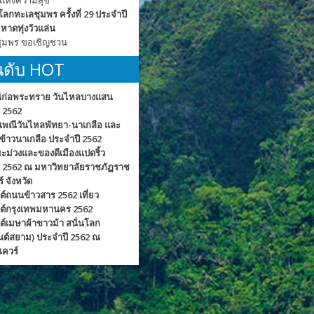
โลกทะเลชุมพร ครั้งที่ 29 ประจำปี
หาดทุ่งวัวแล่น
ชุมพร ขอเชิญชวน
ันดับ HOT
ีก่อพระทราย วันไหลบางแสน
 2562
เพณีวันไหลพัทยา-นาเกลือ และ
้าวนาเกลือ ประจำปี 2562
ะม่วงและของดีเมืองแปดริ้ว
ี 2562 ณ มหาวิทยาลัยราชภัฏราช
์ จังหวัด
์ถนนข้าวสาร 2562 เที่ยว
ต์กรุงเทพมหานคร 2562
์เมษาผ้าขาวม้า สนั่นโลก
นต์สยาม) ประจำปี 2562 ณ
ควร์