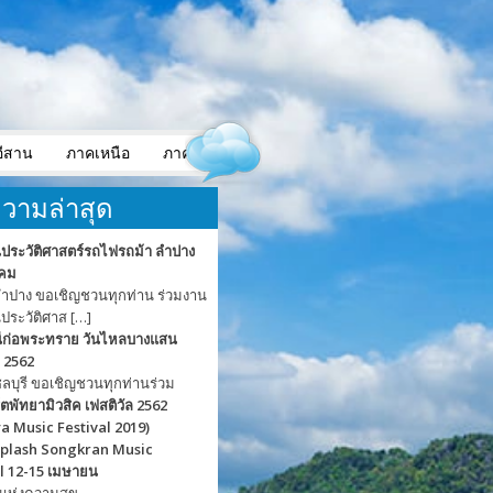
ีสาน
ภาคเหนือ
ภาคใต้
วามล่าสุด
นประวัติศาสตร์รถไฟรถม้า ลำปาง
าคม
ลำปาง ขอเชิญชวนทุกท่าน ร่วมงาน
นประวัติศาส […]
ีก่อพระทราย วันไหลบางแสน
 2562
ชลบุรี ขอเชิญชวนทุกท่านร่วม
์ตพัทยามิวสิค เฟสติวัล 2562
a Music Festival 2019)
Splash Songkran Music
l 12-15 เมษายน
แห่งความสุข