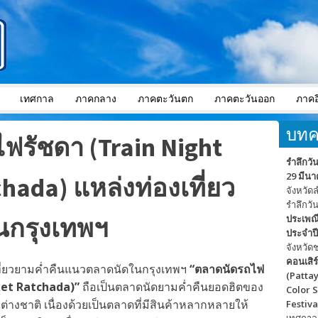
เทศกาล
ภาคกลาง
ภาคตะวันตก
ภาคตะวันออก
ภาคอ
บทค
ฟรัชดา (Train Night
รำลึกวั
29 มีน
hada) แหล่งท่องเที่ยว
จังหวัด
รำลึกวั
นกรุงเทพฯ
ประเพณ
ประจำปี
จังหวัด
คอนเสิร
ที่ยวยามค่ำคืนแนวตลาดนัดในกรุงเทพฯ
“ตลาดนัดรถไฟ
(Pattay
ket Ratchada)”
ถือเป็นตลาดนัดยามค่ำคืนยอดฮิตของ
Color 
ต่างชาติ เนื่องด้วยเป็นตลาดที่มีสินค้าหลากหลายให้
Festiva
เทศกาล