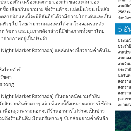
ะเป็นของกิน เครื่องแต่งกาย ของเก่า ของสะสม ของ
งานเปิด
กซื้อ เลือกกินมากมาย ซึ่งร้านค้าจะแบ่งเป็นโซน เป็นล๊อ
2562 ณ 
ลาดนัดแห่งนี้จะมีสีสันถือได้ว่ามีความโดดเด่นและเป็น
จังหวัด
าดทั่วๆ ไป โดยสามารถมองเห็นได้จากโรงจอดรถหลัง
5 อ
 รัชดา และมุมภาพดังกล่าวนี้มีช่างภาพทั้งชาวไทย
าถ่ายภาพอยู่เป็นประจำ
ประเพณ
ประจำปี
Night Market Ratchada) แหล่งท่องเที่ยวยามค่ำคืนใน
งานประ
งานกองข
งานวันม
่งไทยทัวร์
ประจำป
นครินทร
รัชดา
สงกรานต
aitong
สงกราน
สงกรานต
 Night Market Ratchada) เป็นตลาดนัดยามค่ำยืน
(สงกรา
ับจ่ายสินค้าต่างๆ แล้ว ที่แห่งนี้ยังเหมาะแก่การใช้เป็น
สยามสแ
มเพื่อนฝูง เพราะนอกจะมีร้านอาหารไม่ว่าจะเป็นข้าว
ถึงร้านกินดื่ม มีดนตรีเพราะๆ ขับกล่อมยามค่ำคืนอีก