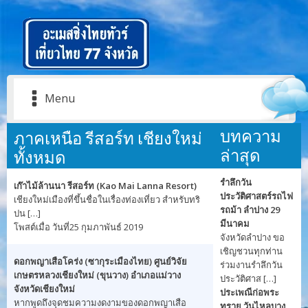
Menu
บทความ
ภาคเหนือ รีสอร์ท เชียงใหม่
ล่าสุด
ทั้งหมด
รำลึกวัน
เก๊าไม้ล้านนา รีสอร์ท (Kao Mai Lanna Resort)
ประวัติศาสตร์รถไฟ
เชียงใหม่เมืองที่ขึ้นชื่อในเรื่องท่องเที่ยว สำหรับทริ
รถม้า ลำปาง 29
ปน […]
มีนาคม
โพสต์เมื่อ วันที่25 กุมภาพันธ์ 2019
จังหวัดลำปาง ขอ
เชิญชวนทุกท่าน
ดอกพญาเสือโคร่ง (ซากุระเมืองไทย) ศูนย์วิจัย
ร่วมงานรำลึกวัน
เกษตรหลวงเชียงใหม่ (ขุนวาง) อำเภอแม่วาง
ประวัติศาส […]
จังหวัดเชียงใหม่
ประเพณีก่อพระ
หากพูดถึงจุดชมความงดงามของดอกพญาเสือ
ทราย วันไหลบาง