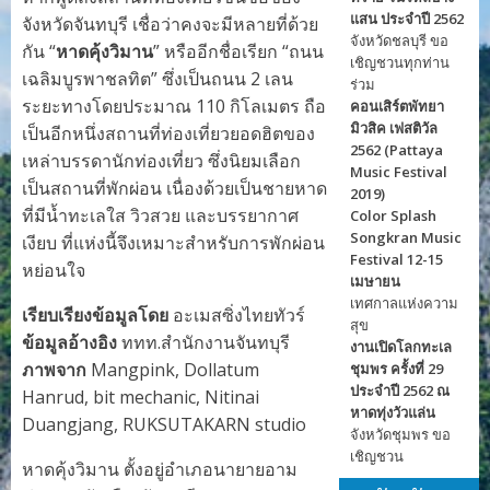
แสน ประจำปี 2562
จังหวัดจันทบุรี เชื่อว่าคงจะมีหลายที่ด้วย
จังหวัดชลบุรี ขอ
กัน “
หาดคุ้งวิมาน
” หรืออีกชื่อเรียก “ถนน
เชิญชวนทุกท่าน
เฉลิมบูรพาชลทิต” ซึ่งเป็นถนน 2 เลน
ร่วม
ระยะทางโดยประมาณ 110 กิโลเมตร ถือ
คอนเสิร์ตพัทยา
มิวสิค เฟสติวัล
เป็นอีกหนึ่งสถานที่ท่องเที่ยวยอดฮิตของ
2562 (Pattaya
เหล่าบรรดานักท่องเที่ยว ซึ่งนิยมเลือก
Music Festival
เป็นสถานที่พักผ่อน เนื่องด้วยเป็นชายหาด
2019)
ที่มีน้ำทะเลใส วิวสวย และบรรยากาศ
Color Splash
Songkran Music
เงียบ ที่แห่งนี้จึงเหมาะสำหรับการพักผ่อน
Festival 12-15
หย่อนใจ
เมษายน
เทศกาลแห่งความ
เรียบเรียงข้อมูลโดย
อะเมสซิ่งไทยทัวร์
สุข
ข้อมูลอ้างอิง
ททท.สำนักงานจันทบุรี
งานเปิดโลกทะเล
ภาพจาก
Mangpink, Dollatum
ชุมพร ครั้งที่ 29
ประจำปี 2562 ณ
Hanrud, bit mechanic, Nitinai
หาดทุ่งวัวแล่น
Duangjang, RUKSUTAKARN studio
จังหวัดชุมพร ขอ
เชิญชวน
หาดคุ้งวิมาน ตั้งอยู่อำเภอนายายอาม