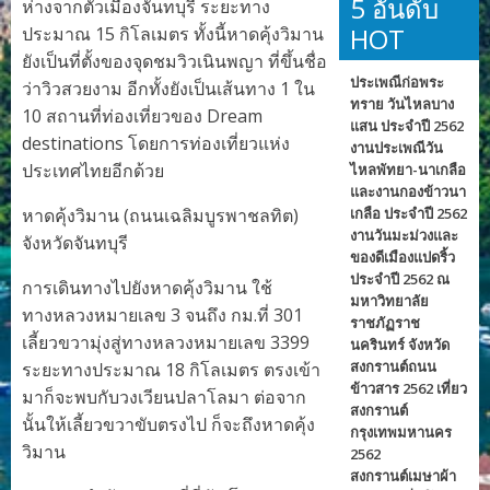
5 อันดับ
ห่างจากตัวเมืองจันทบุรี ระยะทาง
HOT
ประมาณ 15 กิโลเมตร ทั้งนี้หาดคุ้งวิมาน
ยังเป็นที่ตั้งของจุดชมวิวเนินพญา ที่ขึ้นชื่อ
ประเพณีก่อพระ
ว่าวิวสวยงาม อีกทั้งยังเป็นเส้นทาง 1 ใน
ทราย วันไหลบาง
10 สถานที่ท่องเที่ยวของ Dream
แสน ประจำปี 2562
destinations โดยการท่องเที่ยวแห่ง
งานประเพณีวัน
ประเทศไทยอีกด้วย
ไหลพัทยา-นาเกลือ
และงานกองข้าวนา
หาดคุ้งวิมาน (ถนนเฉลิมบูรพาชลทิต)
เกลือ ประจำปี 2562
งานวันมะม่วงและ
จังหวัดจันทบุรี
ของดีเมืองแปดริ้ว
ประจำปี 2562 ณ
การเดินทางไปยังหาดคุ้งวิมาน ใช้
มหาวิทยาลัย
ทางหลวงหมายเลข 3 จนถึง กม.ที่ 301
ราชภัฏราช
เลี้ยวขวามุ่งสู่ทางหลวงหมายเลข 3399
นครินทร์ จังหวัด
สงกรานต์ถนน
ระยะทางประมาณ 18 กิโลเมตร ตรงเข้า
ข้าวสาร 2562 เที่ยว
มาก็จะพบกับวงเวียนปลาโลมา ต่อจาก
สงกรานต์
นั้นให้เลี้ยวขวาขับตรงไป ก็จะถึงหาดคุ้ง
กรุงเทพมหานคร
วิมาน
2562
สงกรานต์เมษาผ้า