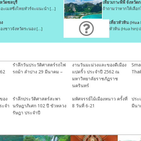
หวัดชลบุรี
เที่ยวเกาะพีพี จังหวัดก
อะเมสซิ่งไทยทัวร์จะแนะนำ […]
ถ้าถามว่าหากให้เลือกไ
อง
เที่ยวหัวหิน (Hua
่อของชาวจังหวัดระนอง […]
หัวหิน (Hua hin
รำลึกวันประวัติศาสตร์รถไฟ
งานวันมะม่วงและของดีเมือง
Smar
562
รถม้า ลำปาง 29 มีนาคม –
แปดริ้ว ประจำปี 2562 ณ
Thai
มหาวิทยาลัยราชภัฏราช
นครินทร์
ะของ
รำลึกประวัติศาสตร์สะพา
มหัศจรรย์ไม้เมืองหนาว ครั้งที่
ประเ
ประจำ
นรัษฎาภิเศก 102 ปี ขัวหลวง
8 วันที่ 6-21
มีนา
รัษฎา ประจำปี