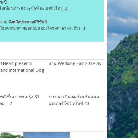
ระบี่
ปเที่ยวเกาะสวยๆ ซักที่ อะเมสซิ่งไท […]
 Hin) จังหวัดประจวบคีรีขันธ์
) เมืองตากอากาศยอดนิยมของใครหลายๆ คน ด้ว […]
tHeart presents
งาน Wedding Fair 2019 By
land International Dog
พณีขึ้นเขาพนมรุ้ง 31
บางกอก อินเตอร์เนชั่นแนล
คม – 2
มอเตอร์โชว์ ครั้งที่ 40