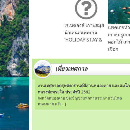
เรเนซองส์ เกาะสมุย
แพคเกจทัว
นำเสนอแพคเกจ
เกาะบรูเออ
‘HOLIDAY STAY &
ดอกไม้ เก
เชือก
เที่ยวเทศกาล
งานเทศกาลตรุษสงกรานต์อีสานหนองคาย และสมโ
หลวงพ่อพระใส ประจำปี 2562
จังหวัดหนองคาย ขอเชิญชวนทุกท่านร่วมงานวันไหล
หนองคาย ครั […]