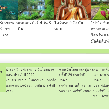
แพคเกจทัวร์ 4 วัน 3
ไหว้พระ 9 วัด กับ
ร์เกาะพม่า
โปรโมชั่น
คืน
ขสมก.
ร์ เกาะ
จากเลคเฮฟ
าะย่าน
รีสอร์ท แอ
มัลดีฟส์แห
ประเพณีก่อพระทราย วันไหลบาง
งานเปิดโลกทะเลชุมพร
สงกรานต์เ
ภช
แสน ประจำปี 2562
ครั้งที่ 29 ประจำปี
โลก (สงกร
งานประเพณีวันไหลพัทยา-นาเกลือ
2562
2562
และงานกองข้าวนาเกลือ ประจำปี
เทศกาลอาบน้ำแร่ แล
ประเพณีสง
2562
ระนอง ประจำปี 2562
ประจำปี 2
พระนครศร