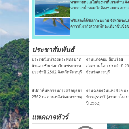
หาดสวยทะเลใสต้องมาที่เกาะล้าน จัง
หาดสวยน้ำทะเลใสต้องชอบแน่ เพราะ
ทริปล่องใต้กับเกาะพยาม จังหวัดระน
คราวนี้มาถึงสถานที่ท่องเที่ยวขึ้นชื
ประชาสัมพันธ์
ประเพณีแห่รอยพระพุทธบาท
งานแก่งคอย ย้อนร้อย
ผ้าและชักเย่อเกวียนพระบาท
สงครามโลก ประจำปี 2
ประจำปี 2562 จังหวัดจันทบุรี
จังหวัดสระบุรี
สัปดาห์มหกรรมกรุงศรีอยุธยา
งานฉลองวันแห่งชัยชน
2562 ณ ลานหลังวัดมหาธาตุ
ท้าวสุรนารี (งานย่าโม 
ปี 2562)
แพคเกจทัวร์