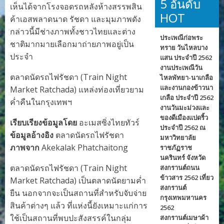
5 อันดับ
เห็นได้จากโรงจอดรถหลังห้างสรรพสิน
HOT
ค้าเอสพลาดนาด รัชดา และมุมภาพดัง
กล่าวนี้มีช่างภาพทั้งชาวไทยและต่าง
ประเพณีก่อพระ
ชาติมากมายเลือกมาถ่ายภาพอยู่เป็น
ทราย วันไหลบาง
ประจำ
แสน ประจำปี 2562
งานประเพณีวัน
ตลาดนัดรถไฟรัชดา (Train Night
ไหลพัทยา-นาเกลือ
และงานกองข้าวนา
Market Ratchada) แหล่งท่องเที่ยวยาม
เกลือ ประจำปี 2562
ค่ำคืนในกรุงเทพฯ
งานวันมะม่วงและ
ของดีเมืองแปดริ้ว
เรียบเรียงข้อมูลโดย
อะเมสซิ่งไทยทัวร์
ประจำปี 2562 ณ
ข้อมูลอ้างอิง
ตลาดนัดรถไฟรัชดา
มหาวิทยาลัย
ภาพจาก
Akekalak Phatchaitong
ราชภัฏราช
นครินทร์ จังหวัด
ตลาดนัดรถไฟรัชดา (Train Night
สงกรานต์ถนน
ข้าวสาร 2562 เที่ยว
Market Ratchada) เป็นตลาดนัดยามค่ำ
สงกรานต์
ยืน นอกจากจะเป็นสถานที่สำหรับจับจ่าย
กรุงเทพมหานคร
สินค้าต่างๆ แล้ว ที่แห่งนี้ยังเหมาะแก่การ
2562
ใช้เป็นสถานที่พบปะสังสรรค์ในกลุ่ม
สงกรานต์เมษาผ้า