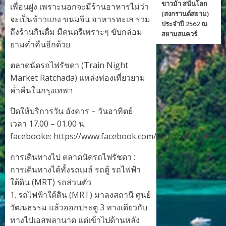
ขาวม้า สนั่นโลก
เพื่อนฝูง เพราะนอกจะมีร้านอาหารไม่ว่า
(สงกรานต์สยาม)
จะเป็นข้าวแกง ขนมจีน อาหารทะเล รวม
ประจำปี 2562 ณ
ถึงร้านกินดื่ม มีดนตรีเพราะๆ ขับกล่อม
สยามสแควร์
ยามค่ำคืนอีกด้วย
ตลาดนัดรถไฟรัชดา (Train Night
Market Ratchada) แหล่งท่องเที่ยวยาม
ค่ำคืนในกรุงเทพฯ
ปิดให้บริการวัน อังคาร – วันอาทิตย์
เวลา 17.00 – 01.00 น.
facebooke: https://www.facebook.com/taradrodfi.Ratcha
การเดินทางไป ตลาดนัดรถไฟรัชดา :
การเดินทางได้ทั้งรถเมล์ รถตู้ รถไฟฟ้า
ใต้ดิน (MRT) รถส่วนตัว
1. รถไฟฟ้าใต้ดิน (MRT) มาลงสถานี ศูนย์
วัฒนธรรม แล้วออกประตู 3 ทางเดียวกับ
ทางไปเอสพลานาด แต่เข้าไปด้านหลัง