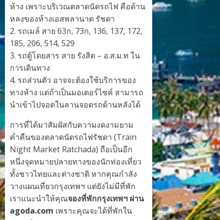
ห้าง เพราะบริเวณตลาดนัดรถไฟ คือด้าน
หลงของห้างเอสพลานาด รัชดา
2. รถเมล์ สาย 63ก, 73ก, 136, 137, 172,
185, 206, 514, 529
3. รถตู้โดยสาร สาย รังสิต – อ.ส.ม.ท ใน
การเดินทาง
4. รถส่วนตัว อาจจะต้องใช้บริการของ
ทางห้าง แต่ถ้าเป็นมอเตอร์ไซค์ สามารถ
นำเข้าไปจอดในลานจอดรถด้านหลังได้
การที่ได้มาสัมผัสกับความงดงามยาม
ค่ำคืนของตลาดนัดรถไฟรัชดา (Train
Night Market Ratchada) ถือเป็นอีก
หนึ่งจุดหมายปลายทางของนักท่องเที่ยว
ทั้งชาวไทยและต่างชาติ หากคุณกำลัง
วางแผนเที่ยวกรุงเทพฯ แต่ยังไม่มีที่พัก
เราแนะนำให้คุณ
จองที่พักกรุงเทพฯ ผ่าน
agoda.com
เพราะคุณจะได้ที่พักใน