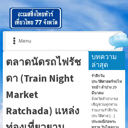
Menu
บทความ
ตลาดนัดรถไฟรัช
ล่าสุด
ดา (Train Night
รำลึกวัน
ประวัติศาสตร์รถไฟ
รถม้า ลำปาง 29
Market
มีนาคม
จังหวัดลำปาง ขอ
เชิญชวนทุกท่าน
Ratchada) แหล่ง
ร่วมงานรำลึกวัน
ประวัติศาส […]
ประเพณีก่อพระ
ท่องเที่ยวยาม
ทราย วันไหลบาง