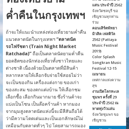
แสน ประจำปี 2562
จังหวัดชลบุรี ขอ
ค่ำคืนในกรุงเทพฯ
เชิญชวนทุกท่าน
ร่วม
คอนเสิร์ตพัทยา
ถ้าจะให้แนะนำแหล่งท่องเที่ยวยามค่ำคืน
มิวสิค เฟสติวัล
แนวตลาดนัดในกรุงเทพฯ
“ตลาดนัด
2562 (Pattaya
Music Festival
รถไฟรัชดา (Train Night Market
2019)
Ratchada)”
ถือเป็นตลาดนัดยามค่ำคืน
Color Splash
ยอดฮิตของนักท่องเที่ยวทั้งชาวไทยและ
Songkran Music
ต่างชาติ เนื่องด้วยเป็นตลาดที่มีสินค้า
Festival 12-15
เมษายน
หลากหลายให้เลือกจับจ่ายใช้สอยไม่ว่า
เทศกาลแห่งความ
จะเป็นของกิน เครื่องแต่งกาย ของเก่า
สุข
ของสะสม ของตกแต่งบ้าน ให้เลือกชม
งานเปิดโลกทะเล
เลือกซื้อ เลือกกินมากมาย ซึ่งร้านค้าจะ
ชุมพร ครั้งที่ 29
ประจำปี 2562 ณ
แบ่งเป็นโซน เป็นล๊อคร้านค้า หากมอง
หาดทุ่งวัวแล่น
จากมุมสูงตลาดนัดแห่งนี้จะมีสีสันถือได้
จังหวัดชุมพร ขอ
ว่ามีความโดดเด่นและเป็นเอกลักษณ์ไม่
เชิญชวน
เหมือนกับตลาดทั่วๆ ไป โดยสามารถมอง